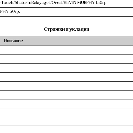
Touch/Shatush/BalayageL'Oreal/KEVIN MURPHY 150гр
PHY 50гр.
Стрижки и укладки
Название